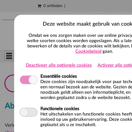
0 artikelen
Naar hoofdinhoud
Deze website maakt gebruik van cook
Omdat we ons zorgen maken over uw online privacy,
welke soorten cookies worden opgeslagen. Als u late
bewerken of de details van de cookies wilt bekijken, 
Cookiebeleid
gaan.
Deactiveer alle optionele cookies
Activeer alle opt
Essentiële cookies
Deze cookies zijn noodzakelijk voor puur tec
een normaal bezoek aan de website. Gezien de
noodzaak geldt alleen een informatieplicht, en
worden geplaatst zodra u de website bezoekt.
Abonnement
Functionele cookies
Het uitschakelen van functionele cookies heef
invloed op uw gebruikerservaring. Deze cooki
huidige abonnement
geplaatst als u ze inschakelt.
Verleng uw
via
Mijn